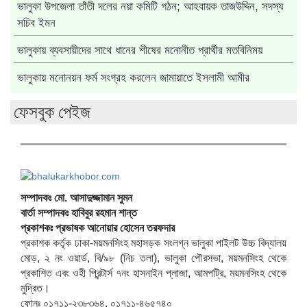
ভালুকা উপজেলা তাঁতী দলের নয়া কমিটি গঠন; আহবায়ক তাজউদ্দিন, সদস্য
সচিব ইমন
ভালুকায় ব্যবসায়ীদের সাথে ধানের শীষের মনোনীত প্রার্থীর মতবিনিময়
ভালুকায় মনোনয়ন ফর্ম সংগ্রহ করলেন জামায়াতে ইসলামী আমীর
ফেসবুক পেইজ
সম্পাদকঃ মো. আসাদুজ্জামান সুমন
বার্তা সম্পাদকঃ হাবিবুর রহমান শান্ত
প্রকাশকঃ প্রভাষক আনোয়ার হোসেন তরফদার
প্রকাশক কর্তৃক ঢাকা-ময়মনসিংহ মহাসড়ক সংলগ্ন ভালুকা পাইলট উচ্চ বিদ্যালয়
মোড়, ২ নং ওয়ার্ড, বি/৯৮ (নিচ তলা), ভালুকা পৌরসভা, ময়মনসিংহ থেকে
প্রকাশিত এবং ওহী প্রিন্টার্স ৭নং হাসনাইন প্লাজা, আমপট্রি, ময়মনসিংহ থেকে
মুদ্রিত।
ফোনঃ ০১৭১১-২৩৮৩৬৪, ০১৭১১-৪৬৫৭৪০