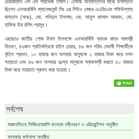
চেয়ারম্যান এস এম পারভেজ তমাল। এসময় অন্যান্নদের মাঝে উপস্তিত
ছিলেন এনআরবিসি ম্যানেজমেন্ট লিঃ এর সিইও মেজর এএইচএম শফিউল্লাহ
মাস্তান (অবঃ), মো. শহিদুল ইসলাম, মো. আবুল কালাম আজাদ, মো.
হাফিজ উর রশিদ প্রমূখ।
এছাড়াও জাতীয় শোক দিবস উপলক্ষে এনআরবিসি ব্যাংক খাদ্য সামগ্রী
বিতরণ, ৪৬জন প্রতিবন্ধিকে হুইল চেয়ার, ৪৬ জন গরিব মেধাবী শিক্ষার্থীকে
বৃত্তি প্রদান, ১০ হাজার জন অসহায় মানুষকে ২ হাজার টাকা করে নগদ
সহায়তা এবং ৪৬ জন অসহায় দুঃস্থ মানুষকে স্বাবলম্বী করতে ৫০ হাজার
টাকা করে সহায়তা প্রদান করা হয়েছে।
সর্বশেষ
ময়মনসিংহে ফিজিওথেরাপি কলেজে নবীনবরণ ও ওরিয়েন্টেশন অনুষ্ঠিত
ভালুকায় কর্মশালা অনুষ্ঠিত