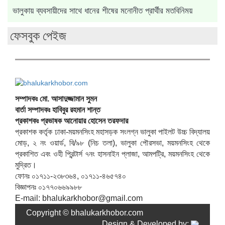
ভালুকায় ব্যবসায়ীদের সাথে ধানের শীষের মনোনীত প্রার্থীর মতবিনিময়
ফেসবুক পেইজ
সম্পাদকঃ মো. আসাদুজ্জামান সুমন
বার্তা সম্পাদকঃ হাবিবুর রহমান শান্ত
প্রকাশকঃ প্রভাষক আনোয়ার হোসেন তরফদার
প্রকাশক কর্তৃক ঢাকা-ময়মনসিংহ মহাসড়ক সংলগ্ন ভালুকা পাইলট উচ্চ বিদ্যালয়
মোড়, ২ নং ওয়ার্ড, বি/৯৮ (নিচ তলা), ভালুকা পৌরসভা, ময়মনসিংহ থেকে
প্রকাশিত এবং ওহী প্রিন্টার্স ৭নং হাসনাইন প্লাজা, আমপট্রি, ময়মনসিংহ থেকে
মুদ্রিত।
ফোনঃ ০১৭১১-২৩৮৩৬৪, ০১৭১১-৪৬৫৭৪০
বিজ্ঞাপনঃ ০১৭৭০৬৬৯৯৮৮
E-mail: bhalukarkhobor@gmail.com
Copyright © bhalukarkhobor.com
Design & Developed by: