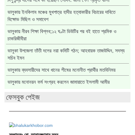
দিপু চন্দ্র দাসের সঙ্গে কী হয়েছিল সেদিন: জানা গেল প্রকৃত ঘটনা
ভালুকায় ইনকিলাব মঞ্চের মুখপাত্র হাদীর হত্যাকারীর বিচারের দাবিতে
বিক্ষোভ মিছিল ও সমাবেশ
ভালুকায় নীরব শিক্ষা বিপ্লব;১২ ঘণ্টা ডিউটির পর বই হাতে শ্রমিক ও
চাকরিজীবীরা
ভালুকা উপজেলা তাঁতী দলের নয়া কমিটি গঠন; আহবায়ক তাজউদ্দিন, সদস্য
সচিব ইমন
ভালুকায় ব্যবসায়ীদের সাথে ধানের শীষের মনোনীত প্রার্থীর মতবিনিময়
ভালুকায় মনোনয়ন ফর্ম সংগ্রহ করলেন জামায়াতে ইসলামী আমীর
ফেসবুক পেইজ
সম্পাদকঃ মো. আসাদুজ্জামান সুমন