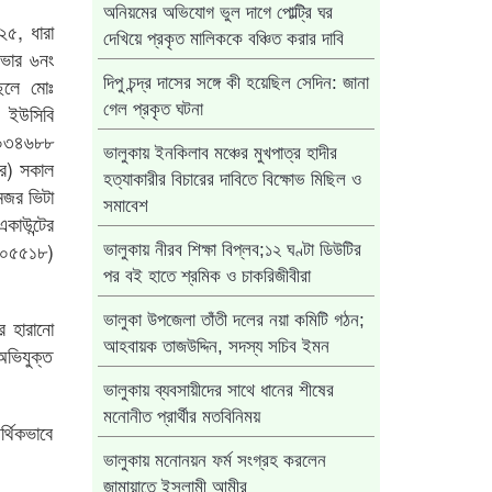
অনিয়মের অভিযোগ ভুল দাগে পোল্ট্রি ঘর
২৫, ধারা
দেখিয়ে প্রকৃত মালিককে বঞ্চিত করার দাবি
ভার ৬নং
ছেলে মোঃ
দিপু চন্দ্র দাসের সঙ্গে কী হয়েছিল সেদিন: জানা
ইউসিবি
গেল প্রকৃত ঘটনা
০০০৩৪৬৮৮
ভালুকায় ইনকিলাব মঞ্চের মুখপাত্র হাদীর
র) সকাল
হত্যাকারীর বিচারের দাবিতে বিক্ষোভ মিছিল ও
েজর ভিটা
সমাবেশ
কাউন্টের
৩০৫৫১৮)
ভালুকায় নীরব শিক্ষা বিপ্লব;১২ ঘণ্টা ডিউটির
পর বই হাতে শ্রমিক ও চাকরিজীবীরা
ভালুকা উপজেলা তাঁতী দলের নয়া কমিটি গঠন;
র হারানো
আহবায়ক তাজউদ্দিন, সদস্য সচিব ইমন
অভিযুক্ত
ভালুকায় ব্যবসায়ীদের সাথে ধানের শীষের
মনোনীত প্রার্থীর মতবিনিময়
্থিকভাবে
ভালুকায় মনোনয়ন ফর্ম সংগ্রহ করলেন
জামায়াতে ইসলামী আমীর