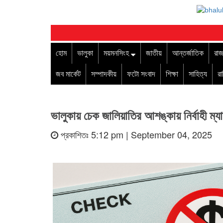
হোম
ভালুকা
ময়মনসিংহ
জাতীয়
আন্তর্জাতিক
রাজ
জব মার্কেট
সম্পাদকীয়
ফটো সংবাদ
শিক্ষা
সাহিত্য
র
ভালুকায় চেক জালিয়াতির আশঙ্কায় নির্বাহী ম্য
প্রকাশিতঃ 5:12 pm | September 04, 2025