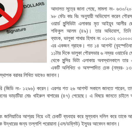
আদালত সূত্রে জানা গেছে, মামলা নং- ৬৩০/২০
৯৮ ফৌঃ কাঃ বিঃ অনুযায়ী অভিযোগ করেন পৌরস
ওয়ার্ড মুন্সিভিটা এলাকার মৃত আইয়ুব আলীর 
শফিকুল আলম (৪৯)। তার অভিযোগ, তিনি 
ব্যাংক, ভালুকা শাখার হিসাব নং ০১০৩২ ০১০
এর একজন গ্রাহক। গত ১৪ আগস্ট (বৃহস্পতিবা
১১টার দিকে ভালুকা পৌরসভার ৬ নম্বর ওয়ার্ডের ম
থেকে মুন্সির ভিটা এলাকায় অবস্থানকালে তার এ
একটি অলিখিত ও অসম্পাদিত চেক (নম্বর- ১
যবস্থাপক বরাবর লিখিত ভাবেও জানান।
েরি (জিডি নং- ১২৯৬) করেন। এরপর গত ২৬ আগস্ট সকালে জানতে পারেন, তা
সেনের ভাড়াটিয়া মোঃ খাইরুল বাশারের (৪৭) পেয়েছে। এ বিষয়ে জানতে চাইলে 
ং জালিয়াতির আশ্রয় নিয়ে ওই চেকটি ব্যবহার করে মূল্যবান দলিল করে তাকে আর
ক উদ্ধারের জন্য তল্লাশি পরোয়ানা (এস/ডব্লিউ) ইস্যুর আবেদন জানান।