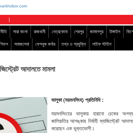
|
নীতি
সারা বাংলা
রাজধানী
নেত্রকোনা
শেরপুর
জামালপুর
টাঙ্গাইল
কিশ
াশিফল
সমাজসেবা
ফেসবুক কর্নার
তথ্য ও প্রযুক্তি
লাইফ স্টাইল
াজিস্ট্রেট আদালতে মামলা
ভালুকা (ময়মনসিংহ) প্রতিনিধি :
ময়মনসিংহের ভালুকায় হারানো চেকের অপব্
জালিয়াতির আশঙ্কায় নির্বাহী ম্যাজিস্ট্রেট আদাল
করেছেন এক ভুক্তভোগী।