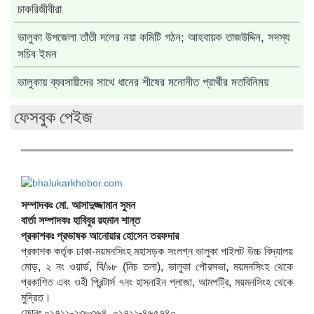
চাকরিজীবীরা
ভালুকা উপজেলা তাঁতী দলের নয়া কমিটি গঠন; আহবায়ক তাজউদ্দিন, সদস্য
সচিব ইমন
ভালুকায় ব্যবসায়ীদের সাথে ধানের শীষের মনোনীত প্রার্থীর মতবিনিময়
ফেসবুক পেইজ
সম্পাদকঃ মো. আসাদুজ্জামান সুমন
বার্তা সম্পাদকঃ হাবিবুর রহমান শান্ত
প্রকাশকঃ প্রভাষক আনোয়ার হোসেন তরফদার
প্রকাশক কর্তৃক ঢাকা-ময়মনসিংহ মহাসড়ক সংলগ্ন ভালুকা পাইলট উচ্চ বিদ্যালয়
মোড়, ২ নং ওয়ার্ড, বি/৯৮ (নিচ তলা), ভালুকা পৌরসভা, ময়মনসিংহ থেকে
প্রকাশিত এবং ওহী প্রিন্টার্স ৭নং হাসনাইন প্লাজা, আমপট্রি, ময়মনসিংহ থেকে
মুদ্রিত।
ফোনঃ ০১৭১১-২৩৮৩৬৪, ০১৭১১-৪৬৫৭৪০