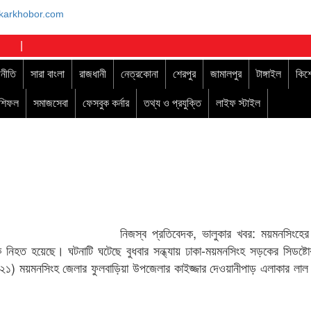
|
নীতি
সারা বাংলা
রাজধানী
নেত্রকোনা
শেরপুর
জামালপুর
টাঙ্গাইল
কিশ
াশিফল
সমাজসেবা
ফেসবুক কর্নার
তথ্য ও প্রযুক্তি
লাইফ স্টাইল
নিজস্ব প্রতিবেদক, ভালুকার খবর: ময়মনসিংহের
 নিহত হয়েছে। ঘটনাটি ঘটেছে বুধবার সন্ধ্যায় ঢাকা-ময়মনসিংহ সড়কের সিডষ্ট
(২১) ময়মনসিংহ জেলার ফুলবাড়িয়া উপজেলার কাইজ্জার দেওয়ানীপাড় এলাকার লাল 