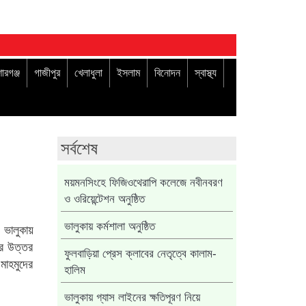
োরগঞ্জ
গাজীপুর
খেলাধুলা
ইসলাম
বিনোদন
স্বাস্থ্য
সর্বশেষ
ময়মনসিংহে ফিজিওথেরাপি কলেজে নবীনবরণ
ও ওরিয়েন্টেশন অনুষ্ঠিত
 ভালুকায়
ভালুকায় কর্মশালা অনুষ্ঠিত
োর উত্তর
ফুলবাড়িয়া প্রেস ক্লাবের নেতৃত্বে কালাম-
মাহমুদের
হালিম
ভালুকায় গ্যাস লাইনের ক্ষতিপূরণ নিয়ে