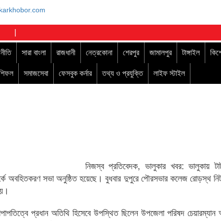
|
নীতি
সারা বাংলা
রাজধানী
নেত্রকোনা
শেরপুর
জামালপুর
টাঙ্গাইল
কিশ
াশিফল
সমাজসেবা
ফেসবুক কর্নার
তথ্য ও প্রযুক্তি
লাইফ স্টাইল
নিজস্ব প্রতিবেদক, ভালুকার খবর: ভালুকায় টা
্পর্কে অবহিতকরণ সভা অনুষ্ঠিত হয়েছে। বুধবার দুপুরে পৌরসভার কলেজ রোড়স্থ ন
 হয়।
ভাপাপতিত্বে প্রধান অতিথি হিসেবে উপস্থিত ছিলেন উপজেলা পরিষদ চেয়ারম্যান