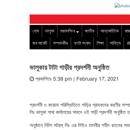
হোম
ভালুকা
ময়মনসিংহ
জাতীয়
আন্তর্জাতিক
রাজ
জব মার্কেট
সম্পাদকীয়
ফটো সংবাদ
শিক্ষা
সাহিত্য
র
ভালুকায় টাটা গাড়ীর প্রদর্শনী অনুষ্ঠিত
প্রকাশিতঃ 5:38 pm | February 17, 2021
প্রদর্শনী ও করোনা পরিস্থিতিতে গাড়ির গ্রাহকদের করণীয় সম
লিঃ ভালুকা শাখা কার্যালয়ের সামনে ওই গাড়ী প্রদর্শনী অনুষ্ঠিত
অনুষ্ঠানে নিটল মটরস্ লিঃ এর সিইও তানবীর শহীদ রতনের স