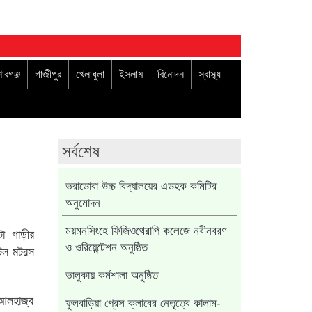
োরগঞ্জ
গাজীপুর
খেলাধুলা
ইসলাম
বিনোদন
স্বাস্থ্য
সর্বশেষ
ভরাডোবা উচ্চ বিদ্যালয়ের এডহক কমিটির
অনুমোদন
টা গাড়ীর
ময়মনসিংহে ফিজিওথেরাপি কলেজে নবীনবরণ
ও ওরিয়েন্টেশন অনুষ্ঠিত
িটল মটরস
ভালুকায় কর্মশালা অনুষ্ঠিত
 আলহাজ্ব
ফুলবাড়িয়া প্রেস ক্লাবের নেতৃত্বে কালাম-