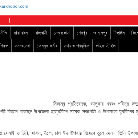
|
নীতি
সারা বাংলা
রাজধানী
নেত্রকোনা
শেরপুর
জামালপুর
টাঙ্গাইল
কিশ
াশিফল
সমাজসেবা
ফেসবুক কর্নার
তথ্য ও প্রযুক্তি
লাইফ স্টাইল
নিজস্ব প্রতিবেদক, ভালুকার খবরঃ পবিত্র ঈ
মগ্রী বিরতণ করছেন উপজেলা ছাত্রলীগে সাবেক সভাপতি ও উপজেলা যুবলীগের মুক
ড়িতে সেমাই ও চিনি, সাবান, তৈল, চাল ঈদ উপহার হিসেবে তুলে দেন। তিনি উপজ