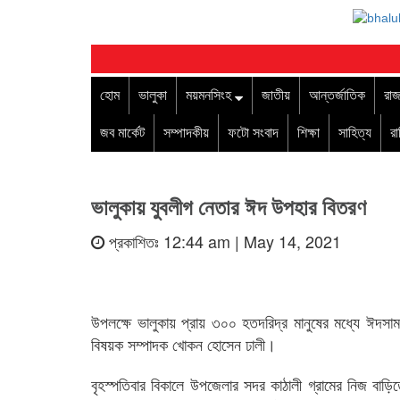
হোম
ভালুকা
ময়মনসিংহ
জাতীয়
আন্তর্জাতিক
রাজ
জব মার্কেট
সম্পাদকীয়
ফটো সংবাদ
শিক্ষা
সাহিত্য
র
ভালুকায় যুবলীগ নেতার ঈদ উপহার বিতরণ
প্রকাশিতঃ 12:44 am | May 14, 2021
উপলক্ষে ভালুকায় প্রায় ৩০০ হতদরিদ্র মানুষের মধ্যে ঈদসা
বিষয়ক সম্পাদক খোকন হোসেন ঢালী।
বৃহস্পতিবার বিকালে উপজেলার সদর কাঠালী গ্রামের নিজ বা