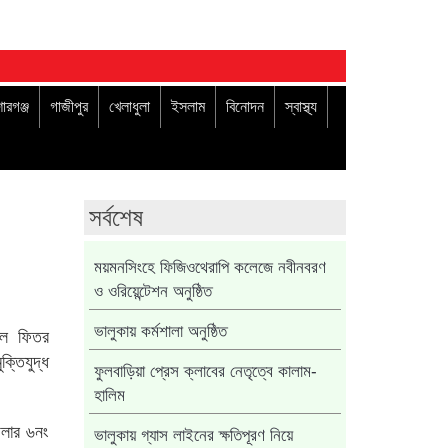
োরগঞ্জ
গাজীপুর
খেলাধুলা
ইসলাম
বিনোদন
স্বাস্থ্য
সর্বশেষ
ময়মনসিংহে ফিজিওথেরাপি কলেজে নবীনবরণ
ও ওরিয়েন্টেশন অনুষ্ঠিত
দুল ফিতর
ভালুকায় কর্মশালা অনুষ্ঠিত
্তিযুদ্ধ
ফুলবাড়িয়া প্রেস ক্লাবের নেতৃত্বে কালাম-
হালিম
েলার ৬নং
ভালুকায় গ্যাস লাইনের ক্ষতিপূরণ নিয়ে