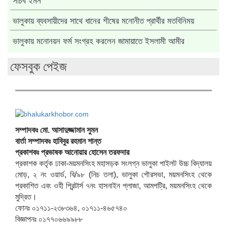
সচিব ইমন
ভালুকায় ব্যবসায়ীদের সাথে ধানের শীষের মনোনীত প্রার্থীর মতবিনিময়
ভালুকায় মনোনয়ন ফর্ম সংগ্রহ করলেন জামায়াতে ইসলামী আমীর
ফেসবুক পেইজ
সম্পাদকঃ মো. আসাদুজ্জামান সুমন
বার্তা সম্পাদকঃ হাবিবুর রহমান শান্ত
প্রকাশকঃ প্রভাষক আনোয়ার হোসেন তরফদার
প্রকাশক কর্তৃক ঢাকা-ময়মনসিংহ মহাসড়ক সংলগ্ন ভালুকা পাইলট উচ্চ বিদ্যালয়
মোড়, ২ নং ওয়ার্ড, বি/৯৮ (নিচ তলা), ভালুকা পৌরসভা, ময়মনসিংহ থেকে
প্রকাশিত এবং ওহী প্রিন্টার্স ৭নং হাসনাইন প্লাজা, আমপট্রি, ময়মনসিংহ থেকে
মুদ্রিত।
ফোনঃ ০১৭১১-২৩৮৩৬৪, ০১৭১১-৪৬৫৭৪০
বিজ্ঞাপনঃ ০১৭৭০৬৬৯৯৮৮