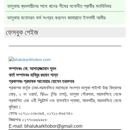
ভালুকায় ব্যবসায়ীদের সাথে ধানের শীষের মনোনীত প্রার্থীর মতবিনিময়
ভালুকায় মনোনয়ন ফর্ম সংগ্রহ করলেন জামায়াতে ইসলামী আমীর
ফেসবুক পেইজ
সম্পাদকঃ মো. আসাদুজ্জামান সুমন
বার্তা সম্পাদকঃ হাবিবুর রহমান শান্ত
প্রকাশকঃ প্রভাষক আনোয়ার হোসেন তরফদার
প্রকাশক কর্তৃক ঢাকা-ময়মনসিংহ মহাসড়ক সংলগ্ন ভালুকা পাইলট উচ্চ বিদ্যালয়
মোড়, ২ নং ওয়ার্ড, বি/৯৮ (নিচ তলা), ভালুকা পৌরসভা, ময়মনসিংহ থেকে
প্রকাশিত এবং ওহী প্রিন্টার্স ৭নং হাসনাইন প্লাজা, আমপট্রি, ময়মনসিংহ থেকে
মুদ্রিত।
ফোনঃ ০১৭১১-২৩৮৩৬৪, ০১৭১১-৪৬৫৭৪০
বিজ্ঞাপনঃ ০১৭৭০৬৬৯৯৮৮
E-mail: bhalukarkhobor@gmail.com