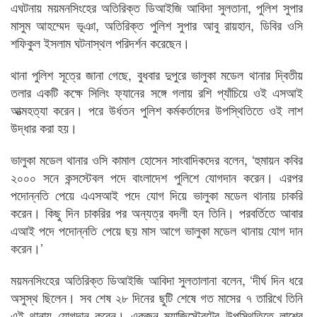
এঘটনায় ময়মনসিংহের অতিরিক্ত ডিআইজি আবিদা সুলতানা, পুলিশ সুপার
মাসুম আহম্মেদ ভূঞা, অতিরিক্ত পুলিশ সুপার আবু রায়হান, ডিবির ওসি
শফিকুল ইসলাম ঘটনাস্থল পরিদর্শন করেছেন।
থানা পুলিশ সূত্রে জানা গেছে, বুধবার দুপুরে ভালুকা মডেল থানার দ্বিতীয়
তলার একটি কক্ষে সিলিং ফ্যানের সঙ্গে গলায় রশি প্যাঁচিয়ে ওই এসআই
আত্মহত্যা করেন। পরে উর্ধতন পুলিশ কর্মকর্তাদের উপস্থিতিতে ওই লাশ
উদ্ধার করা হয়।
ভালুকা মডেল থানার ওসি কামাল হোসেন সাংবাদিকদের বলেন, ‘হুমায়ন কবির
২০০০ সনে কন্সস্টেবল পদে বাংলাদেশ পুলিশে যোগদান করেন। এরপর
পদোন্নতি পেয়ে এএসআই পদে যোগ দিয়ে ভালুকা মডেল থানায় চাকরি
করেন। কিছু দিন চাকরির পর অন্যত্র বদলী হন তিনি। পরবর্তিতে আবার
এআই পদে পদোন্নতি পেয়ে ছয় মাস আগে ভালুকা মডেল থানায় যোগ দান
করেন।’
ময়মনসিংহের অতিরিক্ত ডিআইজি আবিদা সুলতালানা বলেন, ‘দীর্ঘ দিন ধরে
অসুস্থ ছিলেন। সব শেষ ২৮ দিনের ছুটি শেষে গত মাসের ৭ তারিখে তিনি
এই থানায় যোগদান করেন। একজন ম্যাজিস্ট্রেটের উপস্থিতিতে লাশের