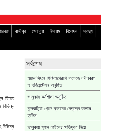
োরগঞ্জ
গাজীপুর
খেলাধুলা
ইসলাম
বিনোদন
স্বাস্থ্য
সর্বশেষ
ময়মনসিংহে ফিজিওথেরাপি কলেজে নবীনবরণ
ও ওরিয়েন্টেশন অনুষ্ঠিত
ল ফিতর
ভালুকায় কর্মশালা অনুষ্ঠিত
হ বিভিন্ন
ফুলবাড়িয়া প্রেস ক্লাবের নেতৃত্বে কালাম-
হালিম
হ বিভিন্ন
ভালুকায় গ্যাস লাইনের ক্ষতিপূরণ নিয়ে