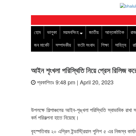
হোম
ভালুকা
ময়মনসিংহ
জাতীয়
আন্তর্জাতিক
রাজ
জব মার্কেট
সম্পাদকীয়
ফটো সংবাদ
শিক্ষা
সাহিত্য
র
আইন শৃংখলা পরিস্থিতি নিয়ে প্রেস রিলিজ কর
প্রকাশিতঃ 9:48 pm | April 20, 2023
উপলক্ষে শিল্পাঞ্চলের আইন-শৃঙ্খলা পরিস্থিতি স্বাভাবিক রাখা সহ 
কর্ম পরিকল্পনা হাতে নিয়েছে।
বৃহস্পতিবার ২০ এপ্রিল ইন্ডাস্ট্রিয়াল পুলিশ ৫ এর নিজস্ব কার্য