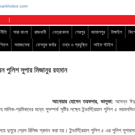
|
নীতি
সারা বাংলা
রাজধানী
নেত্রকোনা
শেরপুর
জামালপুর
টাঙ্গাইল
কিশ
াশিফল
সমাজসেবা
ফেসবুক কর্নার
তথ্য ও প্রযুক্তি
লাইফ স্টাইল
েন পুলিশ সুপার মিজানুর রহমান
আসন্ন ঈদু
আনোয়ার হোসেন তরফদার, ভালুকা:
মালিক-শ্রমিকদের মধ্যে সুসম্পর্ক সৃষ্টির লক্ষ্যে ইন্ডাস্ট্রিয়াল পুলিশ ৫ ময়মনসিং
ালয়ে দুপুরে প্রেস রিলিজ প্রদান করা হয়। ইন্ডাস্ট্রিয়াল পুলিশ ৫ এর পুলিশ সুপারস