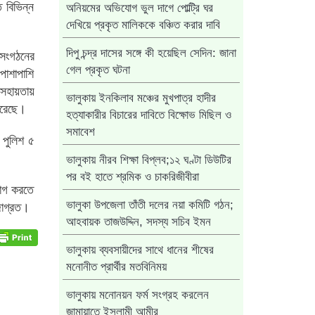
ে বিভিন্ন
অনিয়মের অভিযোগ ভুল দাগে পোল্ট্রি ঘর
দেখিয়ে প্রকৃত মালিককে বঞ্চিত করার দাবি
ক সংগঠনের
দিপু চন্দ্র দাসের সঙ্গে কী হয়েছিল সেদিন: জানা
পাশাপাশি
গেল প্রকৃত ঘটনা
সহায়তায়
ভালুকায় ইনকিলাব মঞ্চের মুখপাত্র হাদীর
পেরেছে।
হত্যাকারীর বিচারের দাবিতে বিক্ষোভ মিছিল ও
সমাবেশ
ল পুলিশ ৫
ভালুকায় নীরব শিক্ষা বিপ্লব;১২ ঘণ্টা ডিউটির
পর বই হাতে শ্রমিক ও চাকরিজীবীরা
পভোগ করতে
 জাগ্রত।
ভালুকা উপজেলা তাঁতী দলের নয়া কমিটি গঠন;
আহবায়ক তাজউদ্দিন, সদস্য সচিব ইমন
ভালুকায় ব্যবসায়ীদের সাথে ধানের শীষের
মনোনীত প্রার্থীর মতবিনিময়
ভালুকায় মনোনয়ন ফর্ম সংগ্রহ করলেন
জামায়াতে ইসলামী আমীর