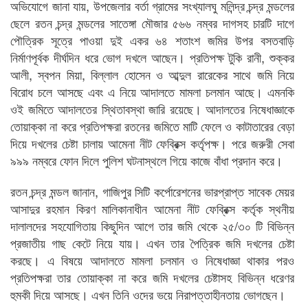
অভিযোগে জানা যায়, উপজেলার বর্তা গ্রামের সংখ্যালঘু মলিন্দ্র চন্দ্র মন্ডলের
ছেলে রতন চন্দ্র মন্ডলের সাতেঙ্গা মৌজার ৫৬৬ নম্বর দাগসহ চারটি দাগে
পৌত্রিক সূত্রে পাওয়া দুই একর ৬৪ শতাংশ জমির উপর বসতবাড়ি
নির্মাণপূর্বক দীর্ঘদিন ধরে ভোগ দখলে আছেন। প্রতিপক্ষ টুকি রানী, শুক্কর
আলী, স্বপন মিয়া, বিল্লাল হোসেন ও আব্দুল রারেকের সাথে জমি নিয়ে
বিরোধ চলে আসছে এবং এ নিয়ে আদালতে মামলা চলমান আছে। এমনকি
ওই জমিতে আদালতের স্থিতাবস্থা জারি রয়েছে। আদালতের নিষেধাজ্ঞাকে
তোয়াক্কা না করে প্রতিপক্ষরা রতনের জমিতে মাটি ফেলে ও কাটাতারের বেড়া
দিয়ে দখলের চেষ্টা চালায় আমেনা নীট ফেব্রিক্স কর্তৃপক্ষ। পরে জরুরী সেবা
৯৯৯ নম্বরে ফোন দিলে পুলিশ ঘটনাস্থলে গিয়ে কাজে বাঁধা প্রদান করে।
রতন চন্দ্র মন্ডল জানান, গাজিপুর সিটি কর্পোরেশনের ভারপ্রাপ্ত সাবেক মেয়র
আসাদুর রহমান কিরণ মালিকানাধীন আমেনা নীট ফেব্রিক্স কর্তৃক স্থনীয়
দালালদের সহযোগিতায় কিছুদিন আগে তার জমি থেকে ২৫/৩০ টি বিভিন্ন
প্রজাতীয় গাছ কেটে নিয়ে যায়। এখন তার পৈত্রিক জমি দখলের চেষ্টা
করছে। এ বিষয়ে আদালতে মামলা চলমান ও নিষেধাজ্ঞা থাকার পরও
প্রতিপক্ষরা তার তোয়াক্কা না করে জমি দখলের চেষ্টাসহ বিভিন্ন ধরেণর
হুমকী দিয়ে আসছে। এখন তিনি ওদের ভয়ে নিরাপত্তাহীনতায় ভোগছেন।