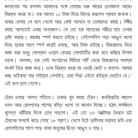
জানানোর পর বললাম আমাদের সঙ্গে তোমার গুরু মায়ের চেনাজানা আছে৷
বিরক্ত করো না। হক সাহেব ১০ টাকা দিয়ে বিদেয় করলেন প্রথম জনকে।
যাবার বেলায় সে বলে গেলো আর কেউ আসবে না তোমাদের কাছে। টঙ্গীর
কাছে আসতেই এবার অন্যজন। সে তো হক সাহেবের শরীরে হাত দেবার
চেষ্টা করছে। বারবার স্পর্শ করতে চাইছে। নেইলপলিশ পড়া আঙুল গুলো
দিয়ে হকের গালে স্পর্শ করেই চলছে, আর টাকা চাইছে। হিজরাদের নিয়ে
কাজ করা বন্ধু সোশ্যাল ওয়েল ফেয়ার সোসাইটির কথা মনে করিয়ে দিলাম
তাকে। বললাম, হক সেই সংগঠনের মিডিয়া পার্ট থেকে হিজরাদের সমস্যা
সংকট নিয়ে কাজ করে। ওকে বিরক্ত করো না৷ ভেংচি কেটে ও বললো- আমার
কাছ থাইক্যা পার পাইয়্যা গেলাইন, ঢাহা গিয়া এইতা কইয়্যা দেহুইন যে।’
এই বলে চলে গেলো।
ট্রেন চলছে আপন গতিতে। ঢাকার খুব কাছে ট্রেন। কনক্রিটের বহুতল
ভবন আর রেলপথের পাশের বস্তি গুলো তা জানান দিচ্ছে। হঠাৎ মসজিদে
ঝুলন্ত খাটিয়ার দিকে চোখ পড়লো। এই তো ২৩ অক্টোবর ভৈরবে দুই
ট্রেনের সংঘর্ষে ঝড়ে গেছে ১৮ প্রাণ। ভেসে উঠে দুর্ঘটনার ভয়াবহ ছবি এবং
রেললাইনের পাশে পড়ে থাকা মানুষের ছিন্ন আঙুল ও হাড়।