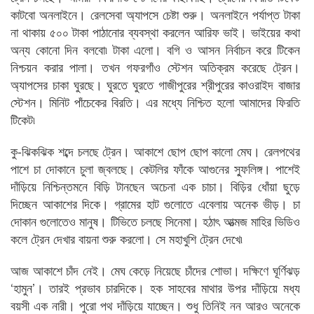
কাটবো অনলাইনে। রেলসেবা অ্যাপসে চেষ্টা শুরু। অনলাইনে পর্যাপ্ত টাকা
না থাকায় ৫০০ টাকা পাঠানোর ব্যবস্থা করলেন আরিফ ভাই। ভাইয়ের কথা
অন্য কোনো দিন বলবো৷ টাকা এলো। বগি ও আসন নির্বাচন করে টিকেন
নিশ্চয়ন করার পালা। তখন গফরগাঁও স্টেশন অতিক্রম করেছে ট্রেন।
অ্যাপসের চাকা ঘুরছে। ঘুরতে ঘুরতে গাজীপুরের শ্রীপুরের কাওরাইদ বাজার
স্টেশন। মিনিট পাঁচেকের বিরতি। এর মধ্যে নিশ্চিত হলো আমাদের ফিরতি
টিকেট৷
কু-ঝিকঝিক শব্দে চলছে ট্রেন। আকাশে ছোপ ছোপ কালো মেঘ। রেলপথের
পাশে চা দোকানে চুলা জ্বলছে। কেটলির ফাঁকে আগুনের স্ফুলিঙ্গ। পাশেই
দাঁড়িয়ে নিশ্চিন্তমনে বিড়ি টানছেন অচেনা এক চাচা। বিড়ির ধোঁয়া ছুড়ে
দিচ্ছেন আকাশের দিকে। গ্রামের হাট গুলোতে এবেলায় অনেক ভীড়। চা
দোকান গুলোতেও মানুষ। টিভিতে চলছে সিনেমা। হঠাৎ আত্মজ মাহির ভিডিও
কলে ট্রেন দেখার বায়না শুরু করলো। সে মহাখুশি ট্রেন দেখে৷
আজ আকাশে চাঁদ নেই। মেঘ কেড়ে নিয়েছে চাঁদের শোভা। দক্ষিণে ঘূর্ণিঝড়
‘হামুন’। তারই প্রভাব চারদিকে। হক সাহবের মাথার উপর দাঁড়িয়ে মধ্য
বয়সী এক নারী। পুরো পথ দাঁড়িয়ে যাচ্ছেন। শুধু তিনিই নন আরও অনেকে