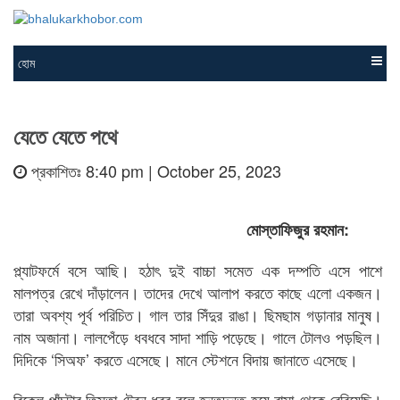
হোম
যেতে যেতে পথে
প্রকাশিতঃ 8:40 pm | October 25, 2023
মোস্তাফিজুর রহমান:
প্ল্যাটফর্মে বসে আছি। হঠাৎ দুই বাচ্চা সমেত এক দম্পতি এসে পাশে
মালপত্র রেখে দাঁড়ালেন। তাদের দেখে আলাপ করতে কাছে এলো একজন।
তারা অবশ্য পূর্ব পরিচিত। গাল তার সিঁদুর রাঙা। ছিমছাম গড়ানার মানুষ।
নাম অজানা। লালপেঁড়ে ধবধবে সাদা শাড়ি পড়েছে। গালে টোলও পড়ছিল।
দিদিকে ‘সিঅফ’ করতে এসেছে। মানে স্টেশনে বিদায় জানাতে এসেছে।
বিকেল পাঁচটার তিস্তা ট্রেন ধরব বলে হন্তদন্ত হয়ে বাসা থেকে বেরিয়েছি।