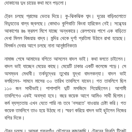
দোকানের দুধ চায়ের কথা মনে পড়লো।
ট্রেন চলছে গ্রামের ভেতর দিয়ে। কু-ঝিকঝিক শব্দ। দূরের বাড়িগুলোতে
বিদ্যুতের বাল্ব জ্বলছে। কোথাও কুপিবাতি কিংবা হারিকেন নেই। সন্ধ্যের
আকাশের রঙ ক্রমশ মিশে যাচ্ছে অন্ধকারে। রেলপথের পাশে এক বাড়িতে
দেখা মিলল বিজয়ার বাদ্য। মন্দির থেকে দূর্গা প্রতিমা উঠানে রাখা হয়েছে।
বিসর্জন দেবার আগে চলছে নানা আনুষ্ঠানিকতা৷
নামাজ শেষে আমাদের বগিতে আসলেন বাদল ভাই। কথা বলতে চাইলেন।
বাদল ভাই যাচ্ছেন মেয়ের কাছে। মেয়েটি ঢাকার একটি কলেজে পড়ে। সে
অসম্ভব মেধাবী। তর্কযুদ্ধের তুখোর যুদ্ধা বাদলকন্যা। বাদল ভাই
বলছিলেন- সামনে মাসের ৩০ তারিখ তাবলিগে যাবেন। গত তাবলিগে ছিল
১১০ জন সাথীভাই। পাশাপাশি দুটি মসজিদে গিয়েছিলেন। আগামী
তাবলিগেও একই অবস্থা হবে। বছর কয়েক আগে আমিও সাথী ছিলাম।
কর্ম ব্যস্ততায় এখন যেতে পারি না৷ তবে ‘নসরতে’ যাওয়ার চেষ্টা করি। গত
কয়েক তাবলিগে তাও হয়ে উঠছে না। স্মরণ করিয়ে বাদল ভাই ছুটলেন নিজের
বগির দিকে।
ট্রেন চলছে। আমরা গফরগাঁও স্টেশনের কাছাকাছি। ট্রেনের ফিরতি টিকেট