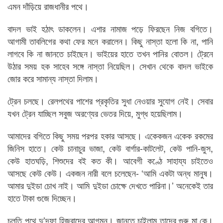
এমন দাঁড়িয়ে রাজধানীর পথে।
বাদল ভাই হঠাৎ ডাকলেন। এশার নামাজ পড়ে ফিরছেন নিজ বগিতে।
আগামী তাবলিগের কথা ফের মনে করালেন। কিছু নাস্তা হলো কি না, পানি
লাগবে কি না জানতে চাইছেন। ভাইয়ের হাতে তখন পানির বোতল। ট্রেনে
উঠার সময় হক সাহেব সঙ্গে নাস্তা নিয়েছিল। সেখান থেকে বাদল ভাইকে
জোর করে সামান্য নাস্তা দিলাম।
ট্রেন চলছে। রেলপথের পাশের প্রকৃতির সুধা নেওয়ার সুযোগ নেই। সেবার
যখন ট্রেন যাচ্ছিল সবুজ অরণ্যের ভেতর দিয়ে, মুগ্ধ হয়েছিলাম।
আমাদের বগিতে কিছু সময় পরপর হকার আসছে। একেকজন একেক রকমের
জিনিস হাতে। কেউ চানাচুর ভাজা, কেউ বার্গার-কাটলেট, কেউ পানি-জুস,
কেউ হাতঘড়ি, শিশুদের বই কত কী। আবেগী কণ্ঠে সাহায্য চাইতেও
আসছে কেউ কেউ। একজন নারী বলে চলেছেন- ‘আমি একটা অন্ধ মানুষ।
আমার দুইডা চোখ নাই। আমি দুইডা চোক্ষে দেখতে পারিনা।’ অনেকেই তার
হাতে টাকা গুজে দিচ্ছেন।
চলতি পথে দু’দফা হিজরাদের আগমন। জানতে চাইলাম তাদের গুরু মা কে।