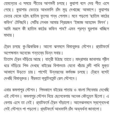
হেমন্তের এ সময়ে শীতের আগমনী চলছে। কুয়াশা বলে দেয় শীত এসে
গেছে। কুয়াশার ভেতরে আধফালি চাঁদ মৃদু দেখাচ্ছে আকাশে। কুয়াশার
ভেতর থেকে হঠাৎ ছাতিম ফুলের গন্ধ পেলাম। মনে পড়লো ‘ছাতিম কাঠের
কফিন’ টেলিছবি। সেটির লেখক আমার প্রিয়জন ‘ইজাজ আহমেদ মিলন’।
আমি মরলে কী ছাতিম কাঠের কফিন পাব? এমন প্রশ্ন ঘুরপাক খাচ্ছিল
মাথায়।
ট্রেন চলছে কু-ঝিকঝিক। আলো ঝলমলে বিমানবন্দর স্টেশন। প্ল্যাটফর্মে
অপেক্ষমান অনেকে৷ গন্তব্যে ভিন্ন সবার।
তিতাস ট্রেন দাঁড়িয়ে আছে। যাত্রী উঠছে তাতে। মাদ্রাসার জানালার গ্রীল
ধরে দাঁড়িয়ে শিশু দেখছে বাইরের বিশালতা৷ যেনো খাঁচায় বন্দী পাখি মুক্ত
আকাশে উড়তে চায়। পাশেই উন্নয়নের কর্মযজ্ঞ চলছে। ট্রেনে বসেই
দেখছি বিমানবন্দর। নীরবতা ক্যান্টনমেন্ট রেল স্টেশনে।
এবার কমলাপুর স্টেশন। শিশুকালে বইয়ের পাতায় ও বাংলা সিনেমায় দেখেছি
এই স্টেশন। কমলাপুর স্টেশন নিয়ে ছেলেবেলায় অনেক কৌতুহল ছিলো। এ
বেলায় এসে তা নেই। প্ল্যাটফর্মে ট্রেন দাঁড়ালো। আলেঝলমলে স্বপ্নেদেখা
সেই স্টেশনে পা পড়লো। প্ল্যাটফর্মে আধফালি চাঁদ অভ্যর্থনা জানালো।