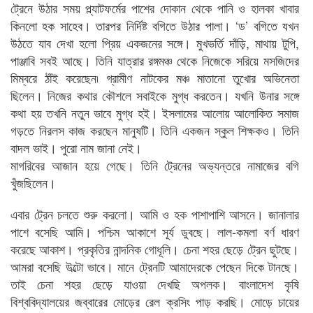
ট্রেনে উঠার সময় প্ল্যাটফর্মের পাশের দোকান থেকে পানি ও হালকা খাবার
কিনলো হক সাহেব। তারপর নির্দিষ্ট বগিতে উঠার পালা। ‘ড’ বগিতে যখন
উঠতে যাব দেখা হলো প্রিয় একজনের সঙ্গে। মুখভর্তি দাঁড়ি, মাথায় টুপি,
পাঞ্জাবি সবই আছে। তিনি যাত্রার রঙ্গমঞ্চ থেকে নিজেকে সরিয়ে মসজিদের
মিম্বরে ঠাঁই করেছেন৷ গ্রামীণ নাটকের মঞ্চ মাতানো তুখোর অভিনেতা
ছিলেন। নিজের কথার কৌশলে সবাইকে মুগ্ধ করতেন। যখনি উনার সঙ্গে
কথা হয় তখনি নতুন ভাবে মুগ্ধ হই। ইসলামের আলোয় আলোকিত সমাজ
গড়তে নিরলস কাজ করছেন মানুষটি। তিনি একজন স্কুল শিক্ষকও। তিনি
বাদল ভাই। পুরো নাম জানা নেই।
মাগরিবের আজান হয়ে গেছে। তিনি ট্রেনের অভ্যন্তরে নামাজের বগি
খুঁজছিলেন।
এবার ট্রেন চলতে শুরু করলো। আমি ও হক পাশাপাশি আসনে। জানালার
পাশে বসেছি আমি। পশ্চিম আকাশে সূর্য ডুবছে। লাল-কমলা বর্ণ ধারণ
করেছে আকাশ। প্রকৃতির নান্দনিক গোধূলি। চেনা শহর ছেড়ে ট্রেন ছুটছে।
আমরা বসেছি উল্টো ভাবে। মানে ট্রেনটি আমাদেরকে পেছেন দিকে টানছে।
তাই চেনা শহর ছেড়ে যাওয়া দেখছি অপলক। বাংলাদেশ কৃষি
বিশ্ববিদ্যালয়ের জব্বারের মোড়ের রেল ক্রসিং পাড় করছি। মোড়ে চায়ের