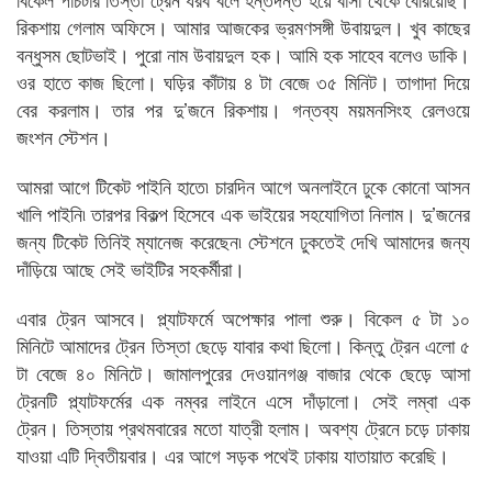
রিকশায় গেলাম অফিসে। আমার আজকের ভ্রমণসঙ্গী উবায়দুল। খুব কাছের
বন্ধুসম ছোটভাই। পুরো নাম উবায়দুল হক। আমি হক সাহেব বলেও ডাকি।
ওর হাতে কাজ ছিলো। ঘড়ির কাঁটায় ৪ টা বেজে ৩৫ মিনিট। তাগাদা দিয়ে
বের করলাম। তার পর দু’জনে রিকশায়। গন্তব্য ময়মনসিংহ রেলওয়ে
জংশন স্টেশন।
আমরা আগে টিকেট পাইনি হাতে৷ চারদিন আগে অনলাইনে ঢুকে কোনো আসন
খালি পাইনি৷ তারপর বিকল্প হিসেবে এক ভাইয়ের সহযোগিতা নিলাম। দু’জনের
জন্য টিকেট তিনিই ম্যানেজ করেছেন৷ স্টেশনে ঢুকতেই দেখি আমাদের জন্য
দাঁড়িয়ে আছে সেই ভাইটির সহকর্মীরা।
এবার ট্রেন আসবে। প্ল্যাটফর্মে অপেক্ষার পালা শুরু। বিকেল ৫ টা ১০
মিনিটে আমাদের ট্রেন তিস্তা ছেড়ে যাবার কথা ছিলো। কিন্তু ট্রেন এলো ৫
টা বেজে ৪০ মিনিটে। জামালপুরের দেওয়ানগঞ্জ বাজার থেকে ছেড়ে আসা
ট্রেনটি প্ল্যাটফর্মের এক নম্বর লাইনে এসে দাঁড়ালো। সেই লম্বা এক
ট্রেন। তিস্তায় প্রথমবারের মতো যাত্রী হলাম। অবশ্য ট্রেনে চড়ে ঢাকায়
যাওয়া এটি দ্বিতীয়বার। এর আগে সড়ক পথেই ঢাকায় যাতায়াত করেছি।