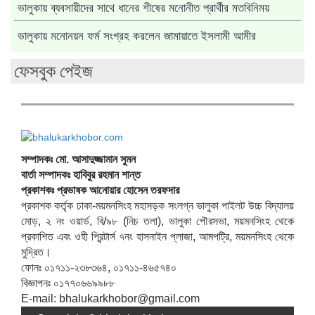
ভালুকায় ব্যবসায়ীদের সাথে ধানের শীষের মনোনীত প্রার্থীর মতবিনিময়
ভালুকায় মনোনয়ন ফর্ম সংগ্রহ করলেন জামায়াতে ইসলামী আমীর
ফেসবুক পেইজ
সম্পাদকঃ মো. আসাদুজ্জামান সুমন
বার্তা সম্পাদকঃ হাবিবুর রহমান শান্ত
প্রকাশকঃ প্রভাষক আনোয়ার হোসেন তরফদার
প্রকাশক কর্তৃক ঢাকা-ময়মনসিংহ মহাসড়ক সংলগ্ন ভালুকা পাইলট উচ্চ বিদ্যালয়
মোড়, ২ নং ওয়ার্ড, বি/৯৮ (নিচ তলা), ভালুকা পৌরসভা, ময়মনসিংহ থেকে
প্রকাশিত এবং ওহী প্রিন্টার্স ৭নং হাসনাইন প্লাজা, আমপট্রি, ময়মনসিংহ থেকে
মুদ্রিত।
ফোনঃ ০১৭১১-২৩৮৩৬৪, ০১৭১১-৪৬৫৭৪০
বিজ্ঞাপনঃ ০১৭৭০৬৬৯৯৮৮
E-mail: bhalukarkhobor@gmail.com