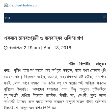
হোম
একজন মানবপ্রেমী ও জনবান্ধব ওসি‘র গল্প
প্রকাশিতঃ 2:19 am | April 13, 2018
স্টাফ রিপোর্টার, ভালুকার
পুলিশ হলো সৎ মায়ের সেই অপ্রিয় সন্তান, যাকে যখন যেভাবে খুশি
খবর:
রাঙানো যায়। বিদ্যমান আইন, সমস্যা, বাধ্যবাধকতা যাই হউক, দিনশেষে
সবাই ঢালাও ভাবে সমস্ত দায় বর্তায় শুধু সৎ মায়ের ওই অপ্রিয় সন্তান
পুলিশের উপরই। আমাদের সমাজের এমন কিছু মানুষের দৃষ্টিভঙ্গিকে
বৃদ্ধাঙ্গাগুলি দেখিয়ে নিজেকে মানবিক, বিনয়ী, সৎ, মেধাবী, সুন্দর মনের
অধিকারী হিসেবে মেলে ধরতে সক্ষম হয়েছেন ভালুকা মডেল থানার অফিসার
ইনচার্জ মো. মামুন-অর-রশিদ পি.পি.এম.।