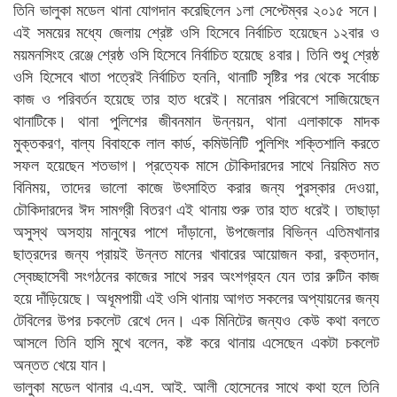
তিনি ভালুকা মডেল থানা যোগদান করেছিলেন ১লা সেপ্টেম্বর ২০১৫ সনে।
এই সময়ের মধ্যে জেলায় শ্রেষ্ট ওসি হিসেবে নির্বাচিত হয়েছেন ১২বার ও
ময়মনসিংহ রেঞ্জে শ্রেষ্ঠ ওসি হিসেবে নির্বাচিত হয়েছে ৪বার। তিনি শুধু শ্রেষ্ঠ
ওসি হিসেবে খাতা পত্রেই নির্বাচিত হননি, থানাটি সৃষ্টির পর থেকে সর্বোচ্চ
কাজ ও পরিবর্তন হয়েছে তার হাত ধরেই। মনোরম পরিবেশে সাজিয়েছেন
থানাটিকে। থানা পুলিশের জীবনমান উন্নয়ন, থানা এলাকাকে মাদক
মুক্তকরণ, বাল্য বিবাহকে লাল কার্ড, কমিউনিটি পুলিশিং শক্তিশালি করতে
সফল হয়েছেন শতভাগ। প্রত্যেক মাসে চৌকিদারদের সাথে নিয়মিত মত
বিনিময়, তাদের ভালো কাজে উৎসাহিত করার জন্য পুরস্কার দেওয়া,
চৌকিদারদের ঈদ সামগ্রী বিতরণ এই থানায় শুরু তার হাত ধরেই। তাছাড়া
অসুস্থ অসহায় মানুষের পাশে দাঁড়ানো, উপজেলার বিভিন্ন এতিমখানার
ছাত্রদের জন্য প্রায়ই উন্নত মানের খাবারের আয়োজন করা, রক্তদান,
স্বেচ্ছাসেবী সংগঠনের কাজের সাথে সরব অংশগ্রহন যেন তার রুটিন কাজ
হয়ে দাঁড়িয়েছে। অধূমপায়ী এই ওসি থানায় আগত সকলের অপ্যায়নের জন্য
টেবিলের উপর চকলেট রেখে দেন। এক মিনিটের জন্যও কেউ কথা বলতে
আসলে তিনি হাসি মুখে বলেন, কষ্ট করে থানায় এসেছেন একটা চকলেট
অন্তত খেয়ে যান।
ভালুকা মডেল থানার এ.এস. আই. আলী হোসেনের সাথে কথা হলে তিনি