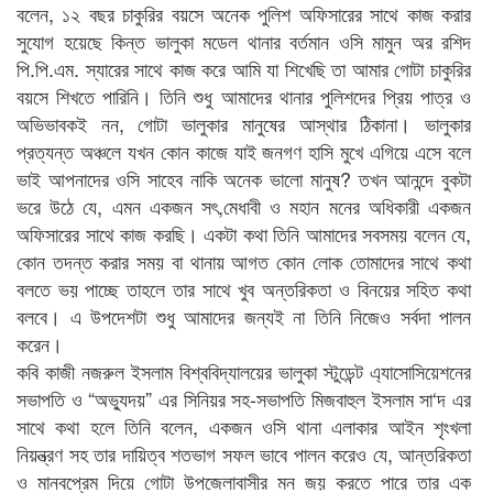
বলেন, ১২ বছর চাকুরির বয়সে অনেক পুলিশ অফিসারের সাথে কাজ করার
সুযোগ হয়েছে কিন্ত ভালুকা মডেল থানার বর্তমান ওসি মামুন অর রশিদ
পি.পি.এম. স্যারের সাথে কাজ করে আমি যা শিখেছি তা আমার গোটা চাকুরির
বয়সে শিখতে পারিনি। তিনি শুধু আমাদের থানার পুলিশদের প্রিয় পাত্র ও
অভিভাবকই নন, গোটা ভালুকার মানুষের আস্থার ঠিকানা। ভালুকার
প্রত্যন্ত অঞ্চলে যখন কোন কাজে যাই জনগণ হাসি মুখে এগিয়ে এসে বলে
ভাই আপনাদের ওসি সাহেব নাকি অনেক ভালো মানুষ? তখন আনন্দে বুকটা
ভরে উঠে যে, এমন একজন সৎ,মেধাবী ও মহান মনের অধিকারী একজন
অফিসারের সাথে কাজ করছি। একটা কথা তিনি আমাদের সবসময় বলেন যে,
কোন তদন্ত করার সময় বা থানায় আগত কোন লোক তোমাদের সাথে কথা
বলতে ভয় পাচ্ছে তাহলে তার সাথে খুব অন্তরিকতা ও বিনয়ের সহিত কথা
বলবে। এ উপদেশটা শুধু আমাদের জন্যই না তিনি নিজেও সর্বদা পালন
করেন।
কবি কাজী নজরুল ইসলাম বিশ্ববিদ্যালয়ের ভালুকা স্টুডেন্ট এ্যাসোসিয়েশনের
সভাপতি ও “অভ্যুদয়” এর সিনিয়র সহ-সভাপতি মিজবাহুল ইসলাম সা‘দ এর
সাথে কথা হলে তিনি বলেন, একজন ওসি থানা এলাকার আইন শৃংখলা
নিয়ন্ত্রণ সহ তার দায়িত্ব শতভাগ সফল ভাবে পালন করেও যে, আন্তরিকতা
ও মানবপ্রেম দিয়ে গোটা উপজেলাবাসীর মন জয় করতে পারে তার এক