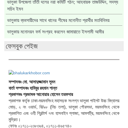
ভালুকা উপজেলা তাঁতী দলের নয়া কমিটি গঠন; আহবায়ক তাজউদ্দিন, সদস্য
সচিব ইমন
ভালুকায় ব্যবসায়ীদের সাথে ধানের শীষের মনোনীত প্রার্থীর মতবিনিময়
ভালুকায় মনোনয়ন ফর্ম সংগ্রহ করলেন জামায়াতে ইসলামী আমীর
ফেসবুক পেইজ
সম্পাদকঃ মো. আসাদুজ্জামান সুমন
বার্তা সম্পাদকঃ হাবিবুর রহমান শান্ত
প্রকাশকঃ প্রভাষক আনোয়ার হোসেন তরফদার
প্রকাশক কর্তৃক ঢাকা-ময়মনসিংহ মহাসড়ক সংলগ্ন ভালুকা পাইলট উচ্চ বিদ্যালয়
মোড়, ২ নং ওয়ার্ড, বি/৯৮ (নিচ তলা), ভালুকা পৌরসভা, ময়মনসিংহ থেকে
প্রকাশিত এবং ওহী প্রিন্টার্স ৭নং হাসনাইন প্লাজা, আমপট্রি, ময়মনসিংহ থেকে
মুদ্রিত।
ফোনঃ ০১৭১১-২৩৮৩৬৪, ০১৭১১-৪৬৫৭৪০