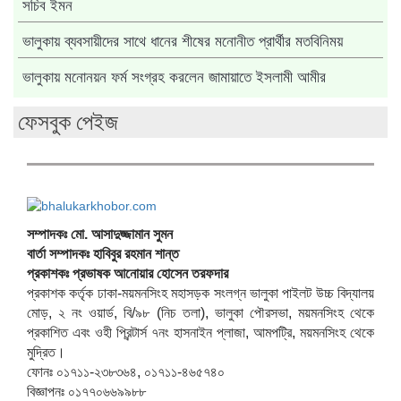
সচিব ইমন
ভালুকায় ব্যবসায়ীদের সাথে ধানের শীষের মনোনীত প্রার্থীর মতবিনিময়
ভালুকায় মনোনয়ন ফর্ম সংগ্রহ করলেন জামায়াতে ইসলামী আমীর
ফেসবুক পেইজ
সম্পাদকঃ মো. আসাদুজ্জামান সুমন
বার্তা সম্পাদকঃ হাবিবুর রহমান শান্ত
প্রকাশকঃ প্রভাষক আনোয়ার হোসেন তরফদার
প্রকাশক কর্তৃক ঢাকা-ময়মনসিংহ মহাসড়ক সংলগ্ন ভালুকা পাইলট উচ্চ বিদ্যালয়
মোড়, ২ নং ওয়ার্ড, বি/৯৮ (নিচ তলা), ভালুকা পৌরসভা, ময়মনসিংহ থেকে
প্রকাশিত এবং ওহী প্রিন্টার্স ৭নং হাসনাইন প্লাজা, আমপট্রি, ময়মনসিংহ থেকে
মুদ্রিত।
ফোনঃ ০১৭১১-২৩৮৩৬৪, ০১৭১১-৪৬৫৭৪০
বিজ্ঞাপনঃ ০১৭৭০৬৬৯৯৮৮