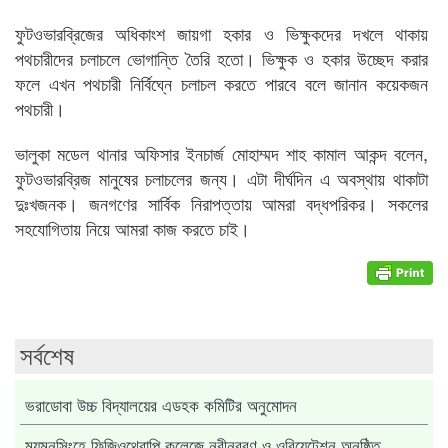
ফুটওভারব্রিজের অধিকাংশ জায়গা হকার ও ভিক্ষুকদের দখলে থাকায়
পথচারীদের চলাচলে ভোগান্তি তৈরি হতো। ভিক্ষুক ও হকার উচ্ছেদ করার
ফলে এখন পথচারী নির্বিঘ্নে চলাচল করতে পারবে বলে জানান কয়েকজন
পথচারী।
ভালুকা মডেল থানার অফিসার ইনচার্জ মোহাম্মদ শাহ কামাল আকন্দ বলেন,
ফুটওভারব্রিজ মানুষের চলাচলের জন্য। এটা দীর্ঘদিন এ অবস্থায় থাকাটা
দুঃখজনক। জনগণের সার্বিক নিরাপত্তায় আমরা বদ্ধপরিকর। সকলের
সহযোগিতায় নিয়ে আমরা কাজ করতে চাই।
সর্বশেষ
ভরাডোবা উচ্চ বিদ্যালয়ের এডহক কমিটির অনুমোদন
ময়মনসিংহে ফিজিওথেরাপি কলেজে নবীনবরণ ও ওরিয়েন্টেশন অনুষ্ঠিত