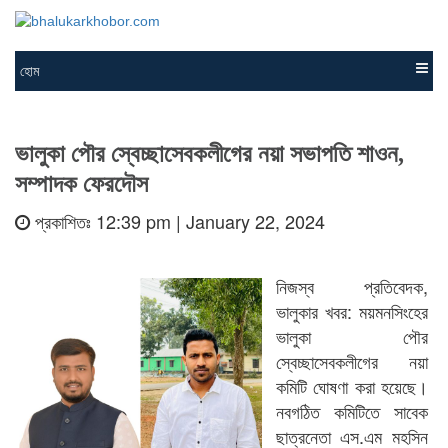
হোম
ভালুকা পৌর স্বেচ্ছাসেবকলীগের নয়া সভাপতি শাওন,
সম্পাদক ফেরদৌস
প্রকাশিতঃ 12:39 pm | January 22, 2024
নিজস্ব প্রতিবেদক,
ভালুকার খবর: ময়মনসিংহের
ভালুকা পৌর
স্বেচ্ছাসেবকলীগের নয়া
কমিটি ঘোষণা করা হয়েছে।
নবগঠিত কমিটিতে সাবেক
ছাত্রনেতা এস.এম মহসিন