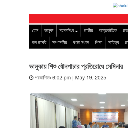
হোম
ভালুকা
ময়মনসিংহ
জাতীয়
আন্তর্জাতিক
রাজ
জব মার্কেট
সম্পাদকীয়
ফটো সংবাদ
শিক্ষা
সাহিত্য
র
ভালুকায় শিশু যৌনপাচার প্রতিরোধে সেমিনার
প্রকাশিতঃ 6:02 pm | May 19, 2025