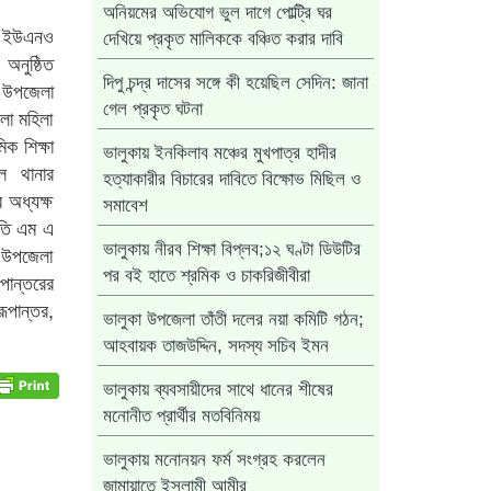
অনিয়মের অভিযোগ ভুল দাগে পোল্ট্রি ঘর
ি, ইউএনও
দেখিয়ে প্রকৃত মালিককে বঞ্চিত করার দাবি
অনুষ্ঠিত
দিপু চন্দ্র দাসের সঙ্গে কী হয়েছিল সেদিন: জানা
 উপজেলা
গেল প্রকৃত ঘটনা
লা মহিলা
িক শিক্ষা
ভালুকায় ইনকিলাব মঞ্চের মুখপাত্র হাদীর
ল থানার
হত্যাকারীর বিচারের দাবিতে বিক্ষোভ মিছিল ও
 অধ্যক্ষ
সমাবেশ
াপতি এম এ
ভালুকায় নীরব শিক্ষা বিপ্লব;১২ ঘণ্টা ডিউটির
া, উপজেলা
পর বই হাতে শ্রমিক ও চাকরিজীবীরা
পান্তরের
রূপান্তর,
ভালুকা উপজেলা তাঁতী দলের নয়া কমিটি গঠন;
আহবায়ক তাজউদ্দিন, সদস্য সচিব ইমন
ভালুকায় ব্যবসায়ীদের সাথে ধানের শীষের
মনোনীত প্রার্থীর মতবিনিময়
ভালুকায় মনোনয়ন ফর্ম সংগ্রহ করলেন
জামায়াতে ইসলামী আমীর