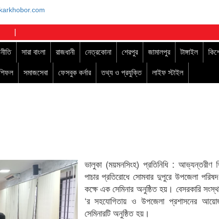
|
নীতি
সারা বাংলা
রাজধানী
নেত্রকোনা
শেরপুর
জামালপুর
টাঙ্গাইল
কিশ
াশিফল
সমাজসেবা
ফেসবুক কর্নার
তথ্য ও প্রযুক্তি
লাইফ স্টাইল
ভালুকা (ময়মনসিংহ) প্রতিনিধি : আভ্যন্তরীণ 
পাচার প্রতিরোধে সোমবার দুপুরে উপজেলা পরিষদ
কক্ষে এক সেমিনার অনুষ্ঠিত হয়। বেসরকারি সংস্থ
‘র সহযোগিতায় ও উপজেলা প্রশাসনের আয়
সেমিনারটি অনুষ্ঠিত হয়।