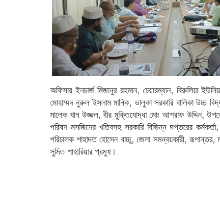
অফিসার ইনচার্জ মিজানুর রহমান, চেয়ারম্যান, বিরুলিয়া ইউনি
মোহাম্মদ নুরুল ইসলাম মানিক, ভালুকা সরকারি বালিকা উচ্চ বিদ
মালেক খান উজ্জল, বীর মুক্তিযোদ্ধা মোঃ আশরাফ উদ্দিন, উপজেল
পরিষদ মসজিদের খতিবসহ সরকারি বিভিন্ন দপ্তরের কর্মকর্তা,
পরিচালক শাহাদত হোসেন বাচ্চু, জেলা সমন্বয়কারী, রূপান্তর, ম
সুমিত শাহারিয়ার প্রমুখ।