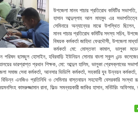
উপজেলা মানব পাচার প্রতিরোধ কমিটির সভাপত
হাসান আব্দুল্লাহ আল মাহমুদ এর সভাপতিত্বে 
সেমিনারে অন্যান্যের মাঝে উপস্থিত ছিলেন,
মানব পাচার প্রতিরোধ কমিটির সদস্য সচিব, উপজে
বিষয়ক কর্মকর্তা জাহিদা ফেরদৌসী, উপজেলা মাধ্যম
কর্মকর্তা মো: মোস্তফা কামাল, ভালুকা মডে
য়ন পরিষদ ছামছুল হোসাইন, হবিরবাড়ি ইউনিয়ন সোনার বাংলা স্কুল এন্ড কলেজের
্যালয়ের ভারপ্রাপ্ত প্রধান শিক্ষক, মো: আব্দুল হালিম, ভালুকা প্রেসক্লাবের সভ
া সমাজ সেবা কর্মকর্তা, আনসার ভিডিপি কর্মকর্তা, সহকারি যুব উন্নয়ন কর্মকর্ত
 বিভিন্ন এনজিও প্রতিনিধি ও সেমিনার বাস্তবায়ন সহযোগী বেসরকারি সংস্থা রূ
য়মনসিংহ কামরুজ্জামান রানা, ফিল্ড সমন্বয়কারী জাকির হাসান, মনিটরিং অফিসার, 