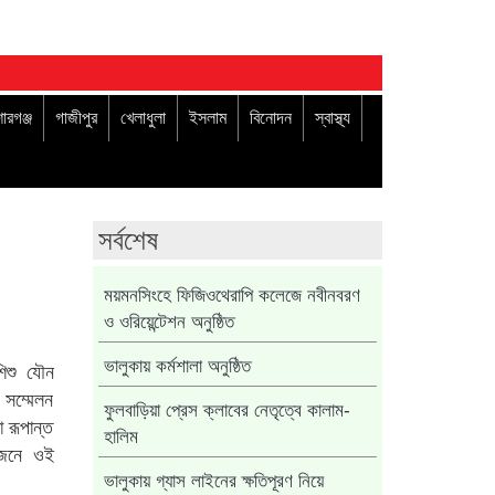
োরগঞ্জ
গাজীপুর
খেলাধুলা
ইসলাম
বিনোদন
স্বাস্থ্য
সর্বশেষ
ময়মনসিংহে ফিজিওথেরাপি কলেজে নবীনবরণ
ও ওরিয়েন্টেশন অনুষ্ঠিত
শিশু যৌন
ভালুকায় কর্মশালা অনুষ্ঠিত
 সম্মেলন
ফুলবাড়িয়া প্রেস ক্লাবের নেতৃত্বে কালাম-
া রূপান্ত
হালিম
োজনে ওই
ভালুকায় গ্যাস লাইনের ক্ষতিপূরণ নিয়ে