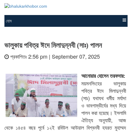
হোম
ভালুকায় পবিত্র ঈদে মিলাদুন্নবী (সাঃ) পালন
প্রকাশিতঃ 2:56 pm | September 07, 2025
আনোয়ার হোসেন তরফদার:
ময়মনসিংহের ভালুকায়
পবিত্র ঈদে মিলাদুন্নবী
(সাঃ) যথাযথ ধর্মীয় মর্যাদা
ও ভাবগাম্ভীর্যের মধ্য দিয়ে
পালন করা হয়েছে। ইসলামি
ঐতিহ্য অনুযায়ী, আজ
থেকে ১৪৫৪ বছর পূর্বে ১২ই রবিউল আউয়াল বিশ্বনবী হযরত মুহাম্মদ