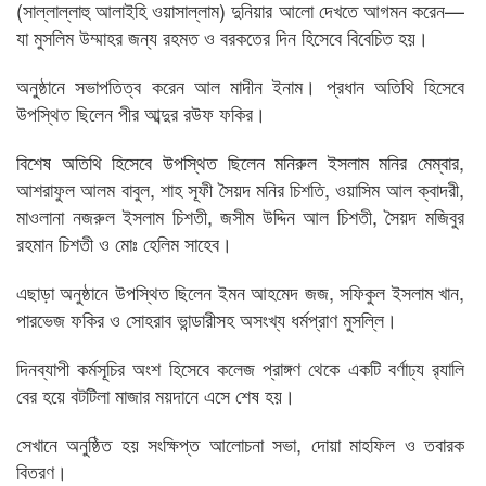
(সাল্লাল্লাহু আলাইহি ওয়াসাল্লাম) দুনিয়ার আলো দেখতে আগমন করেন—
যা মুসলিম উম্মাহর জন্য রহমত ও বরকতের দিন হিসেবে বিবেচিত হয়।
অনুষ্ঠানে সভাপতিত্ব করেন আল মাদীন ইনাম। প্রধান অতিথি হিসেবে
উপস্থিত ছিলেন পীর আব্দুর রউফ ফকির।
বিশেষ অতিথি হিসেবে উপস্থিত ছিলেন মনিরুল ইসলাম মনির মেম্বার,
আশরাফুল আলম বাবুল, শাহ সূফী সৈয়দ মনির চিশতি, ওয়াসিম আল ক্বাদরী,
মাওলানা নজরুল ইসলাম চিশতী, জসীম উদ্দিন আল চিশতী, সৈয়দ মজিবুর
রহমান চিশতী ও মোঃ হেলিম সাহেব।
এছাড়া অনুষ্ঠানে উপস্থিত ছিলেন ইমন আহমেদ জজ, সফিকুল ইসলাম খান,
পারভেজ ফকির ও সোহরাব ভান্ডারীসহ অসংখ্য ধর্মপ্রাণ মুসল্লি।
দিনব্যাপী কর্মসূচির অংশ হিসেবে কলেজ প্রাঙ্গণ থেকে একটি বর্ণাঢ্য র‍্যালি
বের হয়ে বটটিলা মাজার ময়দানে এসে শেষ হয়।
সেখানে অনুষ্ঠিত হয় সংক্ষিপ্ত আলোচনা সভা, দোয়া মাহফিল ও তবারক
বিতরণ।